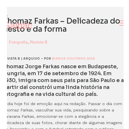
Thomaz Farkas – Delicadeza do
gesto e da forma
Fotografia
,
Revista B
REVISTA B | ARQUIVO – POR
BIANCA COUTINHO DIAS
Thomaz Jorge Farkas nasce em Budapeste,
Hungria, em 17 de setembro de 1924. Em
1930, imigra com seus pais para São Paulo e a
partir daí constrói uma linda história na
fotografia e na vida cultural do país.
O dia hoje foi de emoção aqui na redação. Passar o dia com
Thomaz Farkas, vasculhar sua vida, pesquisando sobre a
caravana Farkas, emocionar-se com a elegância e a
delicadeza de suas fotos, chorar diante de algumas imagens
do Pacaembu e com o futebol retratado com a sutileza