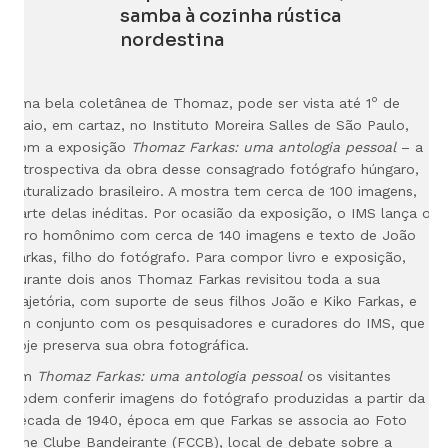
samba à cozinha rústica
nordestina
o
Uma bela coletânea de Thomaz, pode ser vista até 1
de
maio, em cartaz, no Instituto Moreira Salles de São Paulo,
com a exposição
Thomaz Farkas: uma antologia pessoal
– a
retrospectiva da obra desse consagrado fotógrafo húngaro,
naturalizado brasileiro. A mostra tem cerca de 100 imagens,
parte delas inéditas. Por ocasião da exposição, o IMS lança o
livro homônimo com cerca de 140 imagens e texto de João
Farkas, filho do fotógrafo. Para compor livro e exposição,
durante dois anos Thomaz Farkas revisitou toda a sua
tra
jetória, com suporte de seus filhos João e Kiko Farkas, e
em
conjunto com os pesquisadores e curadores do IMS, que
hoje preserva sua obra fotográfica.
Em
Thomaz Farkas: uma antologia pessoal
os visitantes
podem conferir imagens do fotógrafo produzidas a partir da
década de 1940, época em que Farkas se associa ao Foto
Cine Clube Bandeirante (FCCB), local de debate sobre a