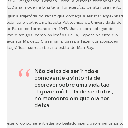
José A. Vergareche, German Lorca, a vertente formadora da
fotografia moderna brasileira,
foi exercício de alumbramento.
Seguir a trajetória do rapaz que começa a estudar enge-
nharia
mecânica e elétrica na Escola Politécnica da Universidade de
São Paulo, se formando em 1947. Junto com colegas de
curso e amigos, como os irmãos Callia, Capote Valente e o
gravurista Marcello Grassmann, passa a fazer composições
fotográficas surrealistas, no estilo de Man Ray.
Não deixa de ser linda e
comovente a sintonia de
escrever sobre uma vida tão
digna e múltipla de sentidos,
no momento em que ela nos
deixa
Deixar o corpo se entregar ao bailado silencioso e sentir junto