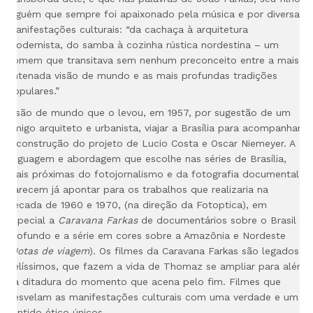
alguém que sempre foi apaixonado pela música e por diversas
manifestações culturais: “da cachaça à arquitetura
modernista, do samba à cozinha rústica nordestina – um
homem que transitava sem nenhum
preconceito entre a mais
antenada visão de mundo e as mais profundas tradições
populares.”
Visão de mundo que o levou, em 1957, por sugestão de um
amigo arquiteto e urbanista, viajar a Brasília para acompanhar
a construção do projeto de Lucio Costa e Oscar Niemeyer. A
linguagem e abordagem que escolhe nas séries de Brasília,
mais próximas do fotojornalismo e da fotografia documental,
parecem já apontar para os trabalhos que realizaria na
década de 1960 e 1970, (na direção da Fotoptica), em
especial a
Caravana Farkas
de documentários sobre o Brasil
profundo e a série em cores sobre a Amazônia e Nordeste
(
Notas de viagem
). Os filmes da Caravana Farkas são legados
belíssimos, que fazem a vida de Thomaz se ampliar para além
da ditadura do momento que acena pelo fim. Filmes que
desvelam as manifestações culturais com uma verdade e um
sentido ético únicos.