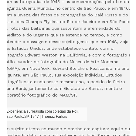
com as fotografias de 1945 – as comemorações pelo fim da
Segunda Guerra Mundial, no centro de São Paulo, e em 1946,
com a leveza das fotos de coreografias do Balé Russo e do
Ballet des Champs Elysées no Rio de Janeiro e em São Paulo.
As fotos das bailarinas
que sustentam a efemeridade do
imediato e do urgente que se estende no tempo, é como
entender a passagem
desse sujeito genial que em 1948, viaja
aos Estados Unidos, onde estabelece contato com o
fotógrafo Edward Weston, na Califórnia, e com o fotógrafo e
então curador de fotografia do Museu de Arte Moderna
(MoMA), em Nova York, Edward Steichen. Realizando, no ano
seguinte, em São Paulo, sua exposição individual Estudos
fotográficos e ainda nesse mesmo ano, a pedido de
Pietro
Maria Bardi, juntamente com Geraldo de Barros,
monta o
laboratório fotográfico do MAM/SP.
Experiência surrealista com colegas da Poli.
São Paulo/SP, 1947 | Thomaz Farkas
Um sujeito atento ao mundo e preciso em capturar aquilo que
transborda dele, e que nas palavras de João Farkas, seu
filho,