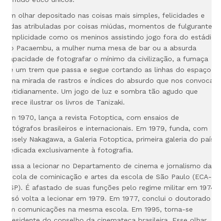
Um olhar depositado nas coisas mais simples, felicidades e
vidas atribuladas por coisas miúdas, momentos de fulgurante
simplicidade como os meninos assistindo jogo fora do estádio
do Pacaembu, a mulher numa mesa de bar ou a absurda
capacidade de fotografar o mínimo da civilização, a fumaça
de um trem que passa e segue cortando as linhas do espaço.
Uma mirada de rastros e índices do absurdo que nos convoca
cotidianamente. Um jogo de luz e sombra tão agudo que
parece ilustrar os livros de Tanizaki.
Em 1970, lança a revista Fotoptica, com ensaios de
fotógrafos
brasileiros e internacionais. Em 1979, funda, com
Rosely Nakagawa, a Galeria Fotoptica, primeira galeria do país
dedicada exclusivamente à fotografia.
Passa a lecionar no Departamento de cinema e jornalismo da
escola de cominicação e artes da escola de São Paulo (ECA-
USP). É afastado de suas funções pelo regime militar em 1974
e só volta a lecionar em 1979. Em 1977, conclui o doutorado
em comunicações na mesma escola. Em 1995, torna-se
presidente do conselho da cinemateca brasileira. Esse olhar