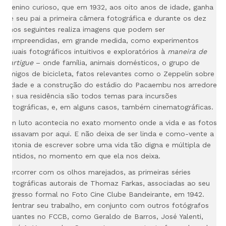
menino curioso, que em 1932, aos oito anos de idade, ganha
de seu pai
a primeira câmera fotográfica e durante os dez
anos seguintes realiza imagens que podem ser
compreendidas, em grande medida, como experimentos
visuais fotográficos intuitivos e exploratórios à
maneira de
Lartigue
– onde família, animais domésticos, o grupo de
amigos de bicicleta, fatos relevantes como o Zeppelin sobre a
cidade e a construção do estádio do Pacaembu nos arredores
de sua residência são todos temas para incursões
fotográficas, e, em alguns casos, também cinematográficas.
Um luto acontecia no exato momento onde a vida e as fotos
passavam por aqui. E não deixa de ser linda e como-vente a
sintonia de escrever sobre uma vida tão digna e múltipla de
sentidos, no momento em que ela nos deixa.
Percorrer com os olhos marejados, as primeiras séries
fotográficas autorais de Thomaz Farkas, associadas ao seu
ingresso formal no Foto Cine Clube Bandeirante, em 1942.
Adentrar seu trabalho, em conjunto com
outros fotógrafos
atuantes no FCCB, como Geraldo de Barros, José Yalenti,