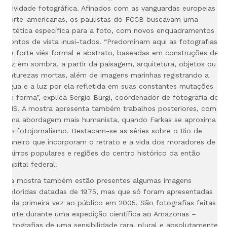
atividade fotográfica. Afinados com as vanguardas europeias e
norte-americanas, os paulistas do FCCB buscavam uma
estética específica para a foto, com novos enquadramentos e
pontos de vista inusi-tados. “Predominam aqui as fotografias
de forte viés formal e abstrato, baseadas em construções de
luz em sombra, a partir da paisagem, arquitetura, objetos ou
naturezas mortas, além de imagens marinhas registrando a
água e a luz por ela
refletida em suas constantes mutações
de forma”, explica Sergio Burgi, coordenador de fotografia do
IMS. A mostra
apresenta também trabalhos posteriores, com
uma abordagem mais humanista, quando Farkas se aproxima
do fotojornalismo. Destacam-se as séries sobre o Rio de
Janeiro que incorporam o retrato e a vida dos moradores de
bairros populares e regiões do centro histórico da então
capital federal.
Na mostra também estão presentes algumas imagens
coloridas datadas de 1975, mas que só foram apresentadas
pela primeira vez ao público em 2005. São fotografias feitas
parte durante uma expedição científica ao Amazonas –
fotografias de uma sensibilidade rara, plural e absolutamente