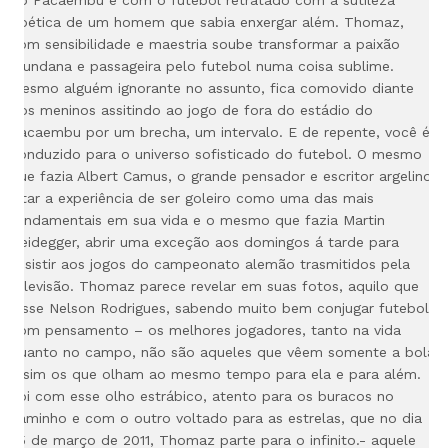
poética de um homem que sabia enxergar
além. Thomaz,
com sensibilidade e maestria soube transformar a paixão
mundana e passageira pelo futebol numa coisa sublime.
Mesmo alguém ignorante no assunto, fica comovido diante
dos meninos assitindo ao jogo de fora do estádio do
Pacaembu por
um brecha, um intervalo. E de repente, você é
conduzido para o universo sofisticado do futebol. O mesmo
que fazia Albert Camus, o grande pensador e escritor argelino,
citar a experiência de ser goleiro como uma das mais
fundamentais em sua vida e o mesmo que fazia Martin
Heidegger, abrir
uma exceção aos domingos á tarde para
assistir aos jogos do campeonato alemão trasmitidos pela
televisão. Thomaz parece revelar em suas fotos, aquilo que
disse Nelson Rodrigues, sabendo muito bem conjugar futebol
com pensamento – os melhores jogadores, tanto na vida
quanto no campo, não são aqueles que
vêem somente a bola
e sim os que olham ao mesmo tempo para ela e para além.
Foi com esse olho estrábico, atento para os buracos no
caminho e com o outro voltado para as estrelas, que no dia
25 de março de 2011, Thomaz parte para o infinito.- aquele