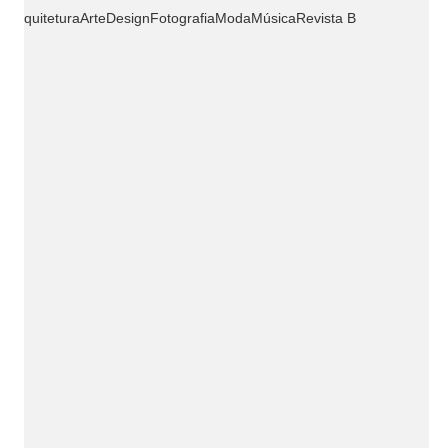
Arquitetura
Arte
Design
Fotografia
Moda
Música
Revista B
O que há no Galpão
Galpão é um espaço coletivo de ideias e criações,
que busca a construção dos melhores resultados para os
clientes.
Traga seu desafio para dentro do Galpão.